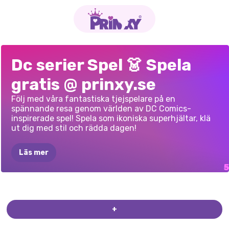
HUR
HARLEY
SUPERHJÄLTE
PRINCESS
ELLIE:
EN
SUPERHJÄLTEMODEEVENEMANG
Dc serier Spel 👗 Spela
STAL
JULEN
LOOKALIKE-
COSPLAY-SÄSONG
SUPERHJÄLTEHISTORI
TÄVLING
gratis @ prinxy.se
Följ med våra fantastiska tjejspelare på en
spännande resa genom världen av DC Comics-
inspirerade spel! Spela som ikoniska superhjältar, klä
ut dig med stil och rädda dagen!
Läs mer
+