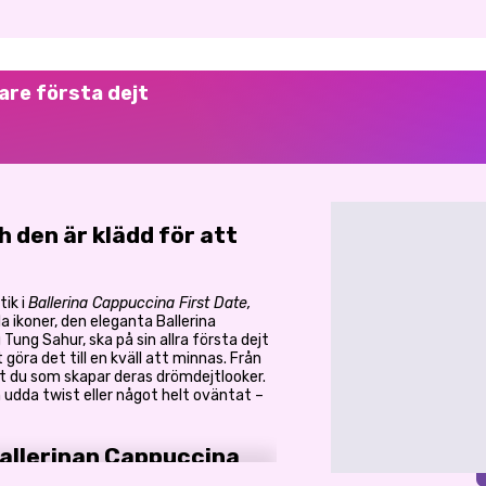
re första dejt
ch den är klädd för att
tik i
Ballerina Cappuccina First Date,
ala ikoner, den eleganta Ballerina
ung Sahur, ska på sin allra första dejt
göra det till en kväll att minnas. Från
et du som skapar deras drömdejtlooker.
 udda twist eller något helt oväntat –
 ballerinan Cappuccina