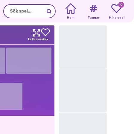
0
Hem
Taggar
Mina spel