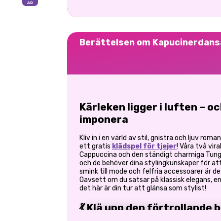
Berättelsen om Kapucinerdansa
Kärleken ligger i luften – o
imponera
Kliv in i en värld av stil, gnistra och ljuv roman
ett gratis
klädspel för tjejer
! Våra två vir
Cappuccina och den ständigt charmiga Tung T
och de behöver dina stylingkunskaper för att 
smink till mode och felfria accessoarer är d
Oavsett om du satsar på klassisk elegans, en
det här är din tur att glänsa som stylist!
💃 Klä upp den förtrollande