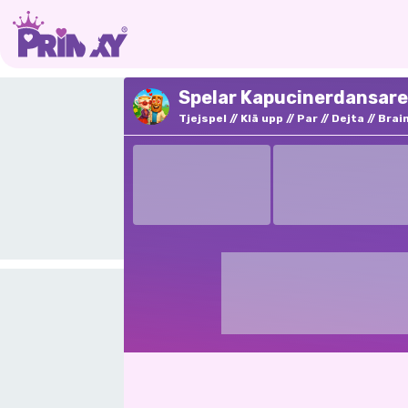
Spelar Kapucinerdansare 
Tjejspel
Klä upp
Par
Dejta
Brai