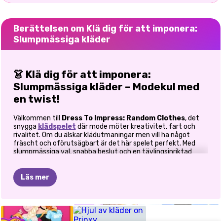
Berättelsen om Klä dig för att imponera:
Slumpmässiga kläder
👗 Klä dig för att imponera:
Slumpmässiga kläder – Modekul med
en twist!
Välkommen till
Dress To Impress: Random Clothes
, det
snygga
klädspelet
där mode möter kreativitet, fart och
rivalitet. Om du älskar klädutmaningar men vill ha något
fräscht och oförutsägbart är det här spelet perfekt. Med
slumpmässiga val, snabba beslut och en tävlingsinriktad
modevisning vet du aldrig vilken outfit du kommer att få,
men det är det som är det roliga!
Läs mer
🌟 Skapa unika looks varje runda
Ditt uppdrag är enkelt: skapa en bländande outfit på bara 2
K-POP
MODEKLÄDNINGSTÄVLING
Y2K
MODE
QUEENKA
FASHION
ROBLOX
ROBLOX
TIKTOK
minuter med hjälp av slumpmässigt givna alternativ för