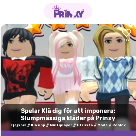
Spelar Klä dig för att imponera:
Slumpmässiga kläder på Prinxy
Tjejspel
Klä upp
Multiplayer
Utrusta
Mode
Roblox