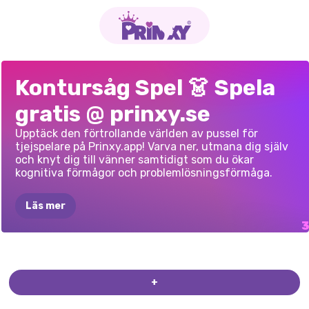
K-POP
ENHÖRNINGAR
PRINCESS
Kontursåg Spel 👗 Spela
PUSSELJÄGARE
OCH
DRAKAR
PUSSEL
gratis @ prinxy.se
PUSSEL
PORTRÄTT
Upptäck den förtrollande världen av pussel för
tjejspelare på Prinxy.app! Varva ner, utmana dig själv
och knyt dig till vänner samtidigt som du ökar
kognitiva förmågor och problemlösningsförmåga.
Läs mer
+