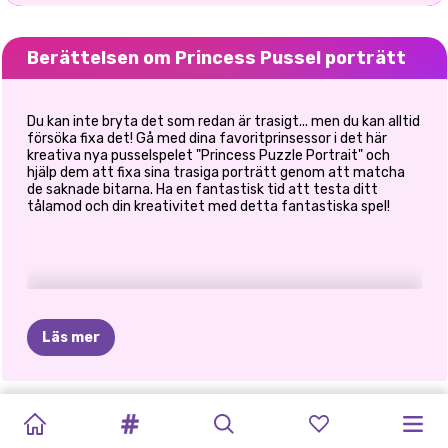
Berättelsen om Princess Pussel porträtt
Du kan inte bryta det som redan är trasigt... men du kan alltid
försöka fixa det! Gå med dina favoritprinsessor i det här
kreativa nya pusselspelet "Princess Puzzle Portrait" och
hjälp dem att fixa sina trasiga porträtt genom att matcha
de saknade bitarna. Ha en fantastisk tid att testa ditt
tålamod och din kreativitet med detta fantastiska spel!
Läs mer
NYÅRS
TIKTOK
TIKTOK
SOMMARENS
PRIDE
TIKTOK-
PRINSESSANS
PRINCESS
LOTTA
ENHÖRNINGAR
PRINCESS
OLLIE
GÅR
TRENDER:
GLITTERFEST
URBAN
HÖSTMODE
ESTETIK
RAINBOW
HEMLAND
VALENTINE'S
THE
OCH
PUSSEL
TILL