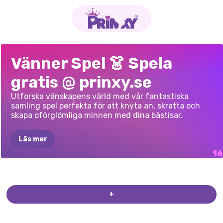
TWINCHELLA
KRAM
EN
SPÖKLIKA
PRINSESSORNA
PRINSESSORNA
PRINSESSOR
PRINCESS
LOVE
PRINSESSANS
DECORATE:
TILLBAKA
TILL
PRINSESSORNAS
ANIME
PRINCESS
ELIZAS
SJÖJUNGFRUPRINSESS
Vänner Spel 👗 Spela
UTMANING
VÄN-DAG
VÄNNERÄVENTYR
NEON
MODE
DORM
FUN
SPACE
PARTY
ÄNGEL
KOSTYMER
DESIGNMÄSTARE
SKOLAN
UNDERVATTENSÄVENTYR
CREATOR
UNDERLANDSBRÖLLOP
gratis @ prinxy.se
EXPLORERS
FASHIONISTAS
Utforska vänskapens värld med vår fantastiska
samling spel perfekta för att knyta an, skratta och
skapa oförglömliga minnen med dina bästisar.
Läs mer
DOCKORNAS
HAVSPONNYER
HEMLIGA
LIV
ÄVENTYR
I
+
AQUASTRIA