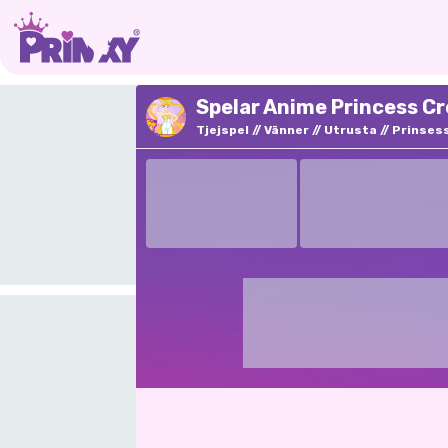
Spelar Anime Princess Cr
Tjejspel
Vänner
Utrusta
Prinses