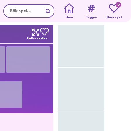
0
Hem
Taggar
Mina spel