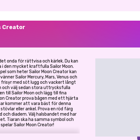
s Creator
 det onda för rättvisa och kärlek. Du kan
 i den mycket kraftfulla Sailor Moon.
spel som heter Sailor Moon Creator kan
vänner Sailor Mercury, Mars, Venus och
a frisyr med söt lugg och vackert långt
n och välj sedan stora uttrycksfulla
 till Sailor Moon och lägg till fina
 Moon Creator prova bågen med ett hjärta
övlar kommer att vara bäst för denna
stövlar eller ankel. Prova en röd färg
nd och diadem. Välj halsbandet med har
 det. Tiaran ska ha samma symbol och
 spelar Sailor Moon Creator!