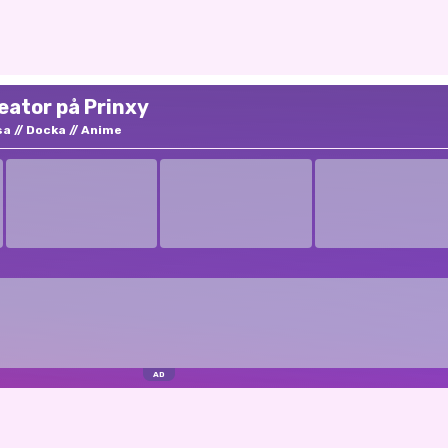
eator på Prinxy
sa
Docka
Anime