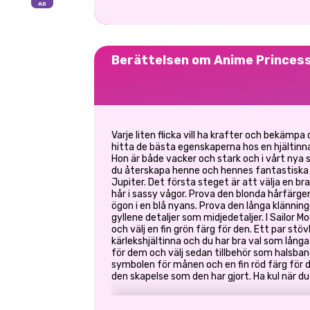
Berättelsen om Anime Princes
Varje liten flicka vill ha krafter och bekämpa
hitta de bästa egenskaperna hos en hjältinna
Hon är både vacker och stark och i vårt nya 
du återskapa henne och hennes fantastiska 
Jupiter. Det första steget är att välja en br
hår i sassy vågor. Prova den blonda hårfärge
ögon i en blå nyans. Prova den långa klänningen
gyllene detaljer som midjedetaljer. I Sailor
och välj en fin grön färg för den. Ett par st
kärlekshjältinna och du har bra val som långa 
för dem och välj sedan tillbehör som halsba
symbolen för månen och en fin röd färg för
den skapelse som den har gjort. Ha kul när du