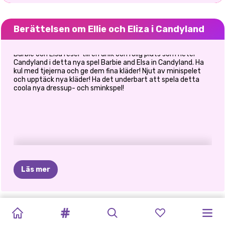
Berättelsen om Ellie och Eliza i Candyland
Barbie och Elsa reser till en unik och rolig plats som heter
Candyland i detta nya spel Barbie and Elsa in Candyland. Ha
kul med tjejerna och ge dem fina kläder! Njut av minispelet
och upptäck nya kläder! Ha det underbart att spela detta
coola nya dressup- och sminkspel!
Läs mer
MIRUNAS
HALLOWEEN
LUE
AND
COPPELIA
UNICORNS
JADE'S
TVILLINGARNAS
RETRO
ÄVENTYR
DORAHS
PRINCESS
ÄVENTYR:
I
DEN
THE
BALLERINA
FÖDELSEDAGSÖVERRASKNING
GEM
ÄVENTYR:
ARKADDAGAR
BEDTIME
ÄVENTYR
I
SORORITY