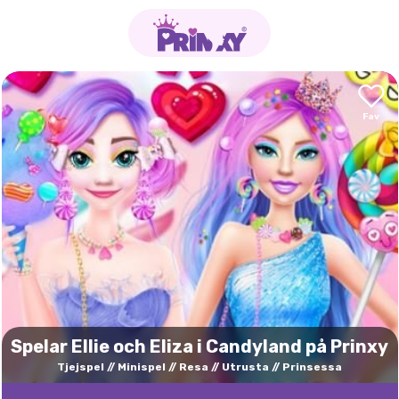
Spelar Ellie och Eliza i Candyland på Prinxy
Tjejspel
Minispel
Resa
Utrusta
Prinsessa