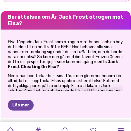
Berättelsen om Är Jack Frost otrogen mot
Elsa?
Elsa fångade Jack Frost som otrogen mot henne, och oh boy,
det ledde till en nödträff för BFFs! Hon behöver alla sina
vänner runt omkring sig under dessa tuffa tider, och du borde
vara där också! Så kom och gå med din favorit Frozen Queen i
detta roliga spel för tjejer som kommer igång med
Is Jack
Frost Cheating On Elsa?
Men innan hon torkar bort sina tårar och glömmer honom för
alltid, låt oss upptäcka Elsas uppbrottsberättelse! Följ med
det lyckliga paret på bio och hjälp Elsa att kika in i Jacks
telefon. Ange helt enkelt lösenordet för att låsa upp hennes
pojkväns telefon och skanna sedan igenom Jacks telefon.
Denna speciella uppgift kräver mycket precision och
Läs mer
uppmärksamhet, men om du är bekant med slacking-spel så
kommer du enkelt att slutföra det. Håll Jack sysselsatt med
popcorn och läsk, och håll samtidigt ned vänster musklick för
att hjälpa Elsa att söka igenom sin telefon. Släpp musen när
ICY
PAR
ÄR
JACK
PHOTOGRAM
GOLDIE
PRINCESSES
KÄNDISPARMÅL
ELLIE
AND
PRINCESS
ELLIE
OCH
ELLIE
Jack blir distraherad och upprepa sedan tills
OCH
förloppsindikatorn är klar.