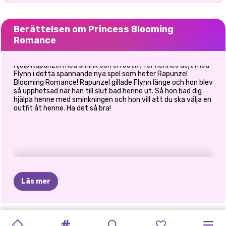
Berättelsen om Princess Blooming
Romance
Hjälp Rapunzel med smink och en outfit för hennes dejt med
Flynn i detta spännande nya spel som heter Rapunzel
Blooming Romance! Rapunzel gillade Flynn länge och hon blev
så upphetsad när han till slut bad henne ut. Så hon bad dig
hjälpa henne med sminkningen och hon vill att du ska välja en
outfit åt henne. Ha det så bra!
Läs mer
ICY
PAR
ÄR
JACK
PHOTOGRAM
GOLDIE
PRINCESSES
KÄNDISPARMÅL
ELLIE
AND
PRINCESS
ELLIE
OCH
ELLIE
OCH