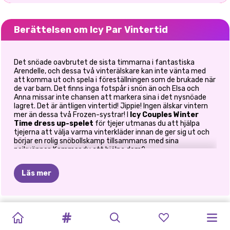
Berättelsen om Icy Par Vintertid
Det snöade oavbrutet de sista timmarna i fantastiska
Arendelle, och dessa två vinterälskare kan inte vänta med
att komma ut och spela i föreställningen som de brukade när
de var barn. Det finns inga fotspår i snön än och Elsa och
Anna missar inte chansen att markera sina i det nysnöade
lagret. Det är äntligen vintertid! Jippie! Ingen älskar vintern
mer än dessa två Frozen-systrar! I
Icy Couples Winter
Time
dress up-spelet
för tjejer utmanas du att hjälpa
tjejerna att välja varma vinterkläder innan de ger sig ut och
börjar en rolig snöbollskamp tillsammans med sina
pojkvänner. Kommer du att hjälpa dem?
Hemligheten när man planerar att tillbringa en vinterdag
Läs mer
utomhus är att bära rätt kläder. Du måste hålla dig varm när
du går eller leker i snön, men samtidigt är den verkliga
utmaningen att se moderiktig ut medan du gör det. Är du
redo att upptäcka vad modetricket är? Dessa kungliga
ICY
PAR
ÄR
JACK
PHOTOGRAM
GOLDIE
PRINCESSES
KÄNDISPARMÅL
ELLIE
AND
PRINCESS
ELLIE
OCH
ELLIE
systrar vet säkert hur de ska hålla sig mysiga och eleganta
OCH
under den
kalla årstiden
. Genom att spela detta online
VINTERTID
FROST
LOVERS
CRUSH
DATE
BEN:
EN
BLOOMING
BEN
BEN
prinsessspel
för tjejer kan ni damer få några fantastiska