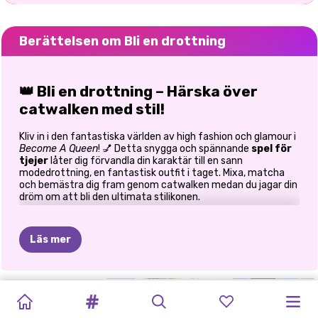
Berättelsen om Bli en drottning
👑
Bli en drottning – Härska över
catwalken med stil!
Kliv in i den fantastiska världen av high fashion och glamour i
Become A Queen
! 💅 Detta snygga och spännande
spel för
tjejer
låter dig förvandla din karaktär till en sann
modedrottning, en fantastisk outfit i taget. Mixa, matcha
och bemästra dig fram genom catwalken medan du jagar din
dröm om att bli den ultimata stilikonen.
💃 Klä dig, imponera och härska på
catwalken
Läs mer
I
Become A Queen
är mode din superkraft. Välj från en snygg
kollektion av klänningar, klackar och accessoarer som
MODEPRINSESSA
KLÄ
DIG
MODEKLÄDNING
KLÄ
DIG
FASHION
PRINCESSES
WINTER
ELLIE
ASTROLOGI
VÄRLDEN
utstrålar sofistikering och stil. Oavsett om du föredrar en
kunglig klänning, en trendig gatulook eller en djärv futuristisk
–
KLÄ
FÖR
ATT
FÖR
ATT
WEEK
FASHION
SISTERS
FASHION
MODEHJUL
RUNT
outfit, är valet ditt. Varje nivå presenterar en modeutmaning