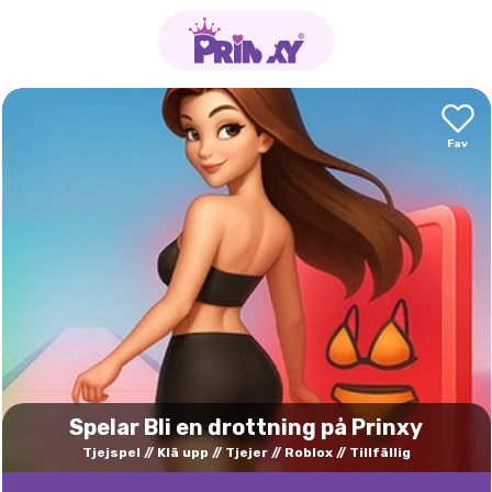
Spelar Bli en drottning på Prinxy
Tjejspel
Klä upp
Tjejer
Roblox
Tillfällig