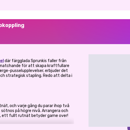
pkoppling
el
där färgglada Sprunkis faller från
matchande för att skapa kraftfullare
rge-pusselupplevelser, erbjuder det
ch strategisk stapling. Redo att delta i
utnät, och varje gång du parar ihop två
n sötnos på högre nivå. Arrangera och
, ett fullt rutnät betyder game over!