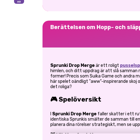
Berättelsen om Hopp- och släp
Sprunki Drop Merge
är ett roligt
pusselsp
himlen, och ditt uppdrag är att slå samman 
former! Precis som Suika Game och andra me
här spelet oändligt "aww"-inspirerande skoj o
det roliga?
🎮 Spelöversikt
I
Sprunki Drop Merge
faller skatter i ett r
identiska Sprunkis smälter de samman till e
planera dina rörelser strategiskt, men se upp
🧸 Viktiga funktioner