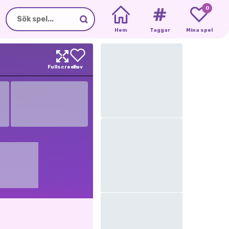
0
Hem
Taggar
Mina spel