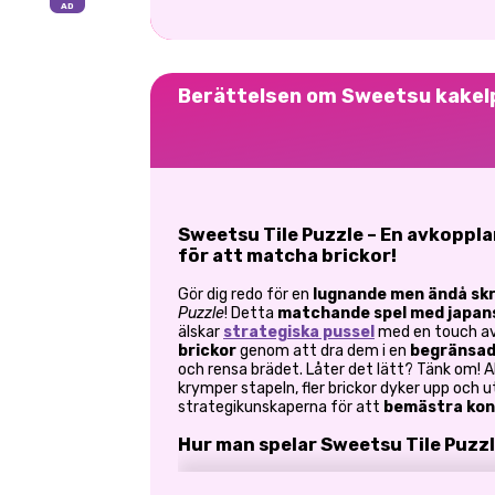
Berättelsen om Sweetsu kakel
Sweetsu Tile Puzzle – En avkoppl
för att matcha brickor!
Gör dig redo för en
lugnande men ändå sk
Puzzle
! Detta
matchande spel med japan
älskar
strategiska pussel
med en touch av
brickor
genom att dra dem i en
begränsad
och rensa brädet. Låter det lätt? Tänk om! A
krymper stapeln, fler brickor dyker upp och
strategikunskaperna för att
bemästra kon
Hur man spelar Sweetsu Tile Puzz
Välj och matcha
– Välj
tre identiska bric