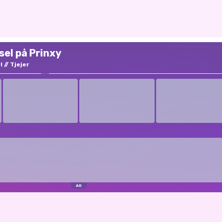
el på Prinxy
l
Tjejer