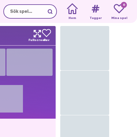
0
Hem
Taggar
Mina spel