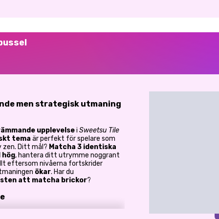
pussel
ande men strategisk utmaning
rämmande upplevelse
i
Sweetsu Tile
skt tema
är perfekt för spelare som
 zen. Ditt mål?
Matcha 3 identiska
 hög
, hantera ditt utrymme noggrant
llt eftersom nivåerna fortskrider
 utmaningen
ökar
. Har du
sten att matcha brickor
?
le
kor
och flytta dem till högen.