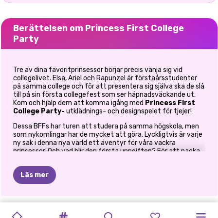
Berättelsen om Princess First College
Party
Tre av dina favoritprinsessor börjar precis vänja sig vid
collegelivet. Elsa, Ariel och Rapunzel är förstaårsstudenter
på samma college och för att presentera sig själva ska de slå
till på sin första collegefest som ser häpnadsväckande ut.
Kom och hjälp dem att komma igång med
Princess First
College Party-
utklädnings- och designspelet för tjejer!
Dessa BFFs har turen att studera på samma högskola, men
som nykomlingar har de mycket att göra. Lyckligtvis är varje
ny sak i denna nya värld ett äventyr för våra vackra
prinsessor. Och vad blir den första uppgiften? För att packa
upp alla prylar såklart. Det ser ut som att
Ariel
och
Elsa
ska
dela sitt sovsal. Aldrig! Det här ska bli superkul! Ge din
Läs mer
hjälpande hand till prinsessor och få allt till rätt plats. Häng
upp några av deras favoritbilder på väggen och gör sedan
rummet mysigare med en girlang av glödlampor. När du är
klar med den här delen får du en överraskning.
ELSA
OCH
PRINCESS
PRICKIG
ELLIE
OCH
VILLAINS
ELIZA
OCH
MANGAPRINSESSOR:
PRINSESSOR
CUTEZEE'S
PRINSESSAN
SUPERHJÄLTE
PRINSESSOR
Rapunzel
är här för att bjuda in tjejerna till deras första