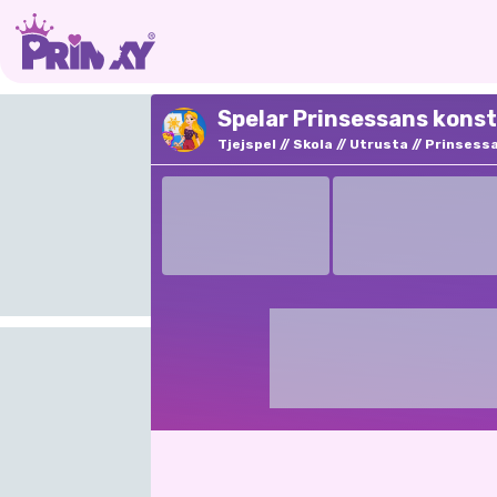
Spelar Prinsessans konst
Tjejspel
Skola
Utrusta
Prinsess