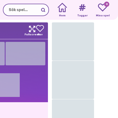
0
Hem
Taggar
Mina spel