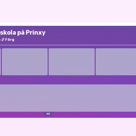
skola på Prinxy
a
Färg