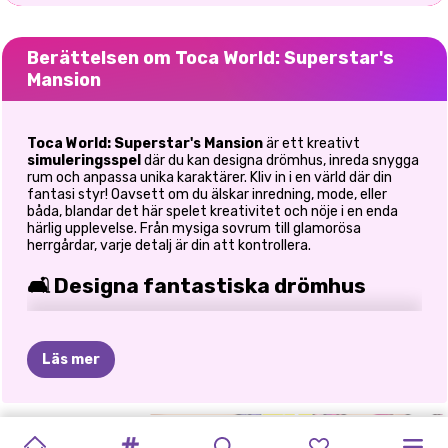
Berättelsen om Toca World: Superstar's
Mansion
Toca World: Superstar's Mansion
är ett kreativt
simuleringsspel
där du kan designa drömhus, inreda snygga
rum och anpassa unika karaktärer. Kliv in i en värld där din
fantasi styr! Oavsett om du älskar inredning, mode, eller
båda, blandar det här spelet kreativitet och nöje i en enda
härlig upplevelse. Från mysiga sovrum till glamorösa
herrgårdar, varje detalj är din att kontrollera.
🛋️ Designa fantastiska drömhus
Gör dig redo att bygga och dekorera
8 unika hus
, alla
skräddarsydda för en annan personlighet.
Läs mer
Skapa snygga kök med moderna vitvaror
Designa mysiga vardagsrum med bekväma soffor och
inredning
AVATARVÄRLDEN:
MEGA
TOCA
AVATARVÄRLDSKARAKTÄRER
LABUBU
TOCA
AVATAR
TB
MIN
MANGA
SUPERHJÄLTIN
Inred sovrum med avkopplande atmosfär