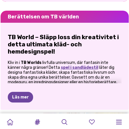
Berättelsen om TB världen
TB World – Släpp loss din kreativitet i
detta ultimata kläd- och
hemdesignspel!
Kliv in i
TB Worlds
livfulla universum, där fantasin inte
känner några gränser! Detta
spel i sandlådestil
låter dig
designa fantastiska kläder, skapa fantastiska livsrum och
skapa dina egna unika berättelser. Oavsett om du är en
modeguru, en inredningsdesigner eller en historieberättare,
ger TB World dig friheten att leka, utforska och skapa hur du
vill!
Läs mer
Designa, klä upp och dekorera!
TB World är din personliga lekplats för kreativitet, där du kan:
AVATAR
TOCA
BRÖLLOPSPLA
LEES
LOTTA
NYGIFT!
PRINSESSORNAS
TILLBAKA
Stil unika karaktärer
– Välj från ett brett urval av trendiga
WORLD
BOCA
OCH
DRESS
UP
THE
HOME
DECEMBERDRÖM
TILL
outfits, accessoarer och frisyrer för att ge dina karaktärer