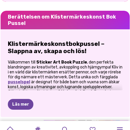
Berättelsen om Klistermärkeskonst Bok
Pussel
Klistermärkeskonstbokpussel –
Slappna av, skapa och lös!
Välkommen till
Sticker Art Book Puzzle
, den perfekta
blandningen av kreativitet, avkoppling och hjärngympa! Kliv in
i en värld där klistermärken ersätter pennor, och varje rörelse
för dig närmare ett mästerverk. Detta unika och färgglada
pusselspel
är designat för både barn och vuxna som älskar
konst, logiska utmaningar och lugnande spelupplevelser.
Glöm tråkiga målarböcker,
Sticker Art Book Puzzle
tar
det traditionella konceptet att måla efter siffror och
förvandlar det till en lugnande, interaktiv upplevelse. Varje
Läs mer
klistermärke du placerar hjälper till att avslöja ett vackert
konstverk, vilket gör varje färdigt pussel till en
tillfredsställande belöning för din kreativitet och ditt fokus.
BOOTIFUL
DOLDA
HALLOWEEN-
TRIPPELSORTERING
HITTA
GLAD
SWEETSU
ALLA
VINTERPUSSEL
ENHÖRNINGAR
PRINCESS
En färgstark blandning av konst och