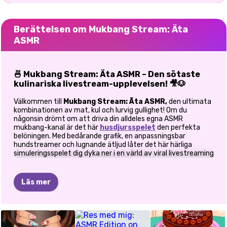
Berättelsen om Mukbang Stream: Äta
ASMR
🍜 Mukbang Stream: Äta ASMR – Den sötaste
kulinariska livestream-upplevelsen! 🎥🐶
Välkommen till
Mukbang Stream: Äta ASMR,
den ultimata
kombinationen av mat, kul och lurvig gullighet! Om du
någonsin drömt om att driva din alldeles egna ASMR
mukbang-kanal är det här
husdjursspelet
den perfekta
belöningen. Med bedårande grafik, en anpassningsbar
hundstreamer och lugnande ätljud låter det här härliga
simuleringsspelet dig dyka ner i en värld av viral livestreaming
och kulinarisk kreativitet.
🎬 Bli en virtuell Mukbang-stjärna
Läs mer
I det här charmiga spelet är du inte bara en streamer – du är
hjärnan bakom en fluffig matälskare med seriös stjärnstatus!
ASMR-
ASMR
BUBBLE
SAMMANFOGA
ASMR
Designa din hundkaraktär med ett unikt utseende och skapa
DESSERTMAKA
en mysig, iögonfallande livestream-uppsättning som