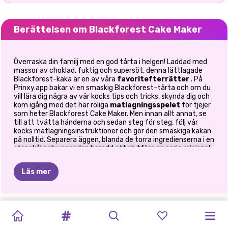
Berättelsen om Blackforest Cake Maker
Överraska din familj med en god tårta i helgen! Laddad med
massor av choklad, fuktig och supersöt, denna lättlagade
Blackforest-kaka är en av våra
favoritefterrätter
. På
Prinxy.app bakar vi en smaskig Blackforest-tårta och om du
vill lära dig några av vår kocks tips och tricks, skynda dig och
kom igång med det här roliga
matlagningsspelet
för tjejer
som heter Blackforest Cake Maker. Men innan allt annat, se
till att tvätta händerna och sedan steg för steg, följ vår
kocks matlagningsinstruktioner och gör den smaskiga kakan
på nolltid. Separera äggen, blanda de torra ingredienserna i en
stor skål och var sedan beredd att slutföra en serie minispel
för att upptäcka hur man gör denna kaksmet. Baka kakan
enligt anvisningarna och dekorera den sedan som du vill med
Läs mer
glasyr, vispgrädde, praliner och färska körsbär. Ha det så kul
när du spelar matlagningsspel online på Prinxy.app!
GLAMPINGRESA
LOTTA
KINESISKT
HASSEL
FROZEN
ELLIE:
BFFS
THANKSGIVING
BLACK
HEJ
MATLAGNING
SUPERHJÄLTE
PÅSK
THE
NYÅR
OCH
PRINCESS
NYÅRSAFTON
VINTERLOV
PARTY
FRIDAY:
MELLO
I
KOCKENS
VIOLET