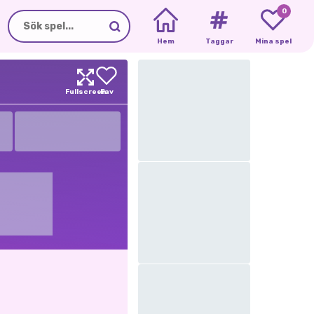
0
Hem
Taggar
Mina spel