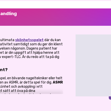
andling
 ultimata
skönhetsspelet
där du kan
ativitet samtidigt som du ger din klient
velsen någonsin. Dagens patient har
et är din uppgift att hjälpa henne att
 expert-TLC. Är du redo att ta på dig
ent?
el, en blivande nageltekniker eller helt
n av ASMR, är detta spel för dig.
ASMR
önhet och avkoppling i ett
t sätt att öva på dina
r och skapa fantastiska utseenden –