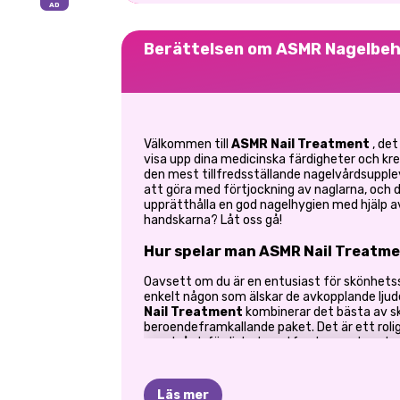
Berättelsen om ASMR Nagelbeh
Välkommen till
ASMR Nail Treatment
, det
visa upp dina medicinska färdigheter och kre
den mest tillfredsställande nagelvårdsupple
att göra med förtjockning av naglarna, och d
upprätthålla en god nagelhygien med hjälp av
handskarna? Låt oss gå!
Hur spelar man ASMR Nail Treatm
Oavsett om du är en entusiast för skönhetssp
enkelt någon som älskar de avkopplande ljude
Nail Treatment
kombinerar det bästa av sk
beroendeframkallande paket. Det är ett rolig
nagelvårdsfärdigheter, utforska nya trende
allt från din skärm.
Ge de naglarna VIP-behandlingen
Läs mer