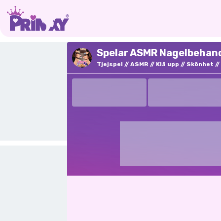
Spelar ASMR Nagelbehand
Tjejspel
ASMR
Klä upp
Skönhet