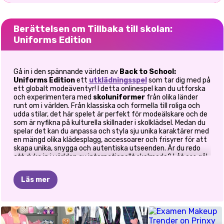
Berättelsen om Tillbaka till skolan:
Uniforms Edition
Gå in i den spännande världen av
Back to School:
Uniforms Edition
ett
utklädningsspel
som tar dig med på
ett globalt modeäventyr! I detta onlinespel kan du utforska
och experimentera med
skoluniformer
från olika länder
runt om i världen. Från klassiska och formella till roliga och
udda stilar, det här spelet är perfekt för modeälskare och de
som är nyfikna på kulturella skillnader i skolklädsel. Medan du
spelar det kan du anpassa och styla sju unika karaktärer med
en mängd olika klädesplagg, accessoarer och frisyrer för att
skapa unika, snygga och autentiska utseenden. Är du redo
att dyka in i världen av internationellt skolmode? Låt oss gå!
Hur spelar man Back To School: Uniforms
Läs mer
Edition?
Spelet är uppbyggt i sju olika enheter, som var och en
representerar
skoluniformer från ett specifikt land
eller tema
. Men det finns en twist! Istället för att välja