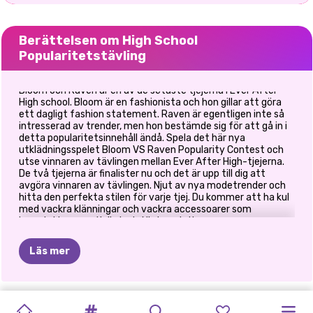
Berättelsen om High School
Popularitetstävling
Bloom och Raven är en av de sötaste tjejerna i Ever After
High school. Bloom är en fashionista och hon gillar att göra
ett dagligt fashion statement. Raven är egentligen inte så
intresserad av trender, men hon bestämde sig för att gå in i
detta popularitetsinnehåll ändå. Spela det här nya
utklädningsspelet Bloom VS Raven Popularity Contest och
utse vinnaren av tävlingen mellan Ever After High-tjejerna.
De två tjejerna är finalister nu och det är upp till dig att
avgöra vinnaren av tävlingen. Njut av nya modetrender och
hitta den perfekta stilen för varje tjej. Du kommer att ha kul
med vackra klänningar och vackra accessoarer som
kompletterar en tjejig look. Njut av det!
Läs mer
HIGHSCHOOL
GRADUATION
PRINCESS
ELIZAS
HÄXIG
BFFS
BLONDINER
BÄSTA
PRINSESSORNA
TILLBAKA
PRINCESS
MONSTER