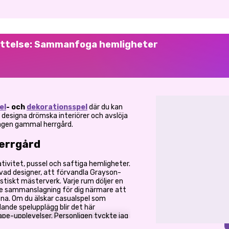
ättelse: Sammanfoga hemligheter
el
- och
dekorationsspel
där du kan
 designa drömska interiörer och avslöja
agen gammal herrgård.
herrgård
reativitet, pussel och saftiga hemligheter.
gåvad designer, att förvandla Grayson-
astiskt mästerverk. Varje rum döljer en
rje sammanslagning för dig närmare att
tna. Om du älskar casualspel som
lande spelupplägg blir det här
ape-upplevelser. Personligen tyckte jag
opplande, det finns något otroligt