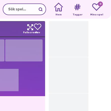
0
Hem
Taggar
Mina spel