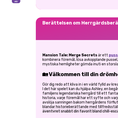
Berättelsen om Herrgårdsber
Mansion Tale: Merge Secrets
är ett
puss
kombinera föremål, lösa avkopplande pussel,
mystiska hemligheter gömda inuti en storsl
🏡 Välkommen till din dröm
Gör dig redo att kliva in i en värld fylld av k
I det här spelet kan du hjälpa Ashley, en be
familjens legendariska herrgård till ett fant
historia, varje föremål har ett syfte och va
avslöja sanningen bakom herrgårdens förflu
blandar historieberättande med tillfredsstäl
äventyret snabbt din favorit bland chill-esc
att sammanslagningsmekaniken var superavk