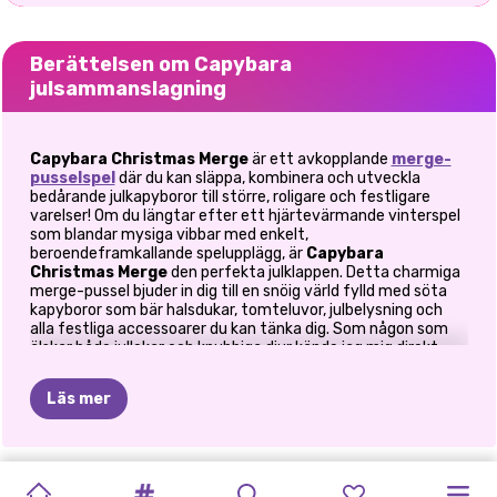
Berättelsen om Capybara
julsammanslagning
Capybara Christmas Merge
är ett avkopplande
merge-
pusselspel
där du kan släppa, kombinera och utveckla
bedårande julkapyboror till större, roligare och festligare
varelser! Om du längtar efter ett hjärtevärmande vinterspel
som blandar mysiga vibbar med enkelt,
beroendeframkallande spelupplägg, är
Capybara
Christmas Merge
den perfekta julklappen. Detta charmiga
merge-pussel bjuder in dig till en snöig värld fylld med söta
kapyboror som bär halsdukar, tomteluvor, julbelysning och
alla festliga accessoarer du kan tänka dig. Som någon som
älskar både jullekar och knubbiga djur kände jag mig direkt
hemma när jag släppte ner små kapyboror i lådan och såg
dem vicka, stöta och slås samman. Det är något konstigt
Läs mer
lugnande med att se två små julkapyboror rulla in i varandra
och förvandlas till en större, ännu fluffigare version. Det är
som att se julmagin utspela sig i realtid.
GÖR
DIG
GOD
JUL
ROBLOX
BABY
JULSTÄDNING
BFF
FASHION
KIKIS
PRINCESS
KARDASHIANS
FROZEN
GÖR
DIG
🐾
Ett mysigt