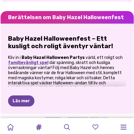
Berättelsen om Baby Hazel Halloweenfest
Baby Hazel Halloweenfest – Ett
kusligt och roligt äventyr väntar!
Kliv in i
Baby Hazel Halloween Partys
värld, ett roligt och
familjevänligt spel
där spänning, skratt och kusliga
överraskningar väntar! Följ med Baby Hazel och hennes
bedårande vänner när de firar Halloween med stil, komplett
med magiska kostymer, roliga lekar och sötsaker. Detta
interaktiva spel väcker Halloween-andan till liv och
kombinerar kreativitet, glädje och äventyr i en spännande
upplevelse.
Läs mer
En Halloweenfest utan dess like
Det är den tiden på året igen, pumpor glöder, spökena fnissar
TOCA
BLACKPINK
K-POP-
och Baby Hazel är redo att festa! I
Baby Hazel Halloween
KÄNDIS
HALLOWEEN
KARDASHIANS
HALLOWEEN
HALLOWEEN-
PRINSESSORNA
MIN
Party
hjälper du Hazel och hennes vänner att förbereda sig
JÄGARE
FASHIONISTA
BOCA
HALLOWEEN-
HALLOWEEN
SMINKTRENDER
för årets kusligaste kväll. Se när de klär ut sig i bedårande
SPOOKY
I
DEN
HALLOWEEN
HALLOWEEN-