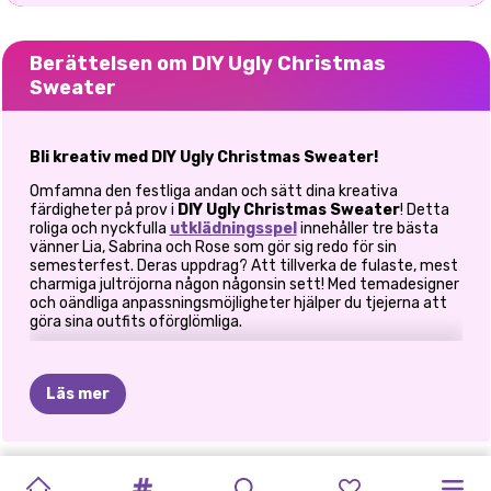
Berättelsen om DIY Ugly Christmas
Sweater
Bli kreativ med DIY Ugly Christmas Sweater!
Omfamna den festliga andan och sätt dina kreativa
färdigheter på prov i
DIY Ugly Christmas Sweater
! Detta
roliga och nyckfulla
utklädningsspel
innehåller tre bästa
vänner Lia, Sabrina och Rose som gör sig redo för sin
semesterfest. Deras uppdrag? Att tillverka de fulaste, mest
charmiga jultröjorna någon någonsin sett! Med temadesigner
och oändliga anpassningsmöjligheter hjälper du tjejerna att
göra sina outfits oförglömliga.
Hur spelar man DIY Ugly Christmas Sweater?
Läs mer
En festlig modeutmaning
Vad är en fest utan en Ugly Christmas Sweater-tävling? I det
här spelet guidar du Lia, Sabrina och Rose genom en rolig resa
NYÅRS
ELLIE
NYÅRS
med tröjatillverkning och accessoarer. Varje tjej har ett unikt
K-POP
KIKIS
K-POP
BFFS
JUL
KARDASHIANS
GÖR
DIG
HARLEYS
PRINSESSORNA
tema för sin tröja, och det är upp till dig att förverkliga deras