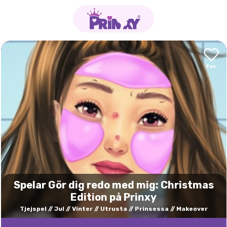
Spelar Gör dig redo med mig: Christmas
Edition på Prinxy
Tjejspel
Jul
Vinter
Utrusta
Prinsessa
Makeover