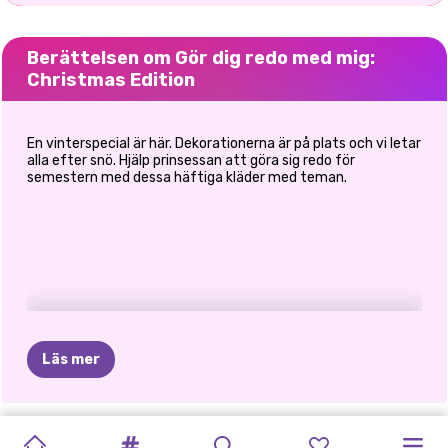
Berättelsen om Gör dig redo med mig:
Christmas Edition
En vinterspecial är här. Dekorationerna är på plats och vi letar
alla efter snö. Hjälp prinsessan att göra sig redo för
semestern med dessa häftiga kläder med teman.
Läs mer
NYÅRS
FASHION
PRINXY
PRINSESSORNAS
MARINETTE
SUPERMODELL
FROZEN
MEGA
SISTERS
GÖR
DIG
SYSTRARNAS
SISTERS