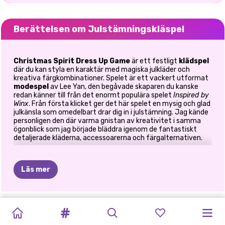
Berättelsen om Julstämningskläspel
Christmas Spirit Dress Up Game
är ett festligt
klädspel
där du kan styla en karaktär med magiska julkläder och
kreativa färgkombinationer. Spelet är ett vackert utformat
modespel
av Lee Yan, den begåvade skaparen du kanske
redan känner till från det enormt populära spelet
Inspired by
Winx
. Från första klicket ger det här spelet en mysig och glad
julkänsla som omedelbart drar dig in i julstämning. Jag kände
personligen den där varma gnistan av kreativitet i samma
ögonblick som jag började bläddra igenom de fantastiskt
detaljerade kläderna, accessoarerna och färgalternativen.
✨ En fräsch tolkning av klassisk
julmode
Läs mer
Medan många julklädspel enbart förlitar sig på rött, grönt,
guld och vitt, vågar Christmas Spirit Dress Up Game vara
JULFLICKORS
K-POP
GÖR
DIG
BLACKPINK
BABY
BFF
FASHION
KIKIS
PRINCESS
BFFS
FROZEN
GÖR
DIG
annorlunda. Ja, du hittar alla traditionella julnyanser, men Lee
Yan lägger smart till pastellrosa och babyblått i mixen. Först
KLÄ
HUNTERS
REDO
MED
JULKONSERT
HAZEL
CHRISTMAS
BOX:
ROSA
JUL
MAGIC
VINTERLOV
CHRISTMAS:
REDO
MED
var jag inte säker på hur dessa mjuka färger skulle fungera,