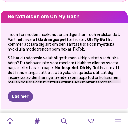
Berättelsen om Oh My Goth
Tiden för modern häxkonst är äntligen här - och vi älskar det.
Vårt helt nya
utklädningsspel
för flickor
, Oh My Goth
,
kommer att lära dig allt om den fantastiska och mystiska
nyckfulla modetrenden som hexar TikTok.
Så har du någonsin velat bli goth men aldrig vetat var du ska
börja? Du behöver inte vara medlem i klubben eller ha svarta
naglar, eller bära en cape.
Modespelet
Oh My Goth
visar att
det finns många sätt att uttrycka din gotiska stil. Låt dig
inspireras av den här nya trenden som uppstod ur kollisionen
mellan gotiska och nyckfulla stilar. Den smälter samman
koder från 80-talets gotiska stil med surrealistiska
undanflykter inspirerade av sagor och filmiskt mörker.
Läs mer
Gotiska, grunge och gothfied modetrender behöver inte vara
begränsade till gatorna, det är därför vi är här för att lära dig
allt om deras estetik och hur du integrerar dem i din
garderob. Är du redo att utforska den mörkare sidan av
NYÅRS
OH
MY
BFF:S
PRINSESSORNA
BFFS
KRAM
EN
SYSTRAR
BFFS
BÄSTA
ELIZAS
mode?
PRINCESS
BLONDINER
GLITTERFEST
GOTH
GOLDEN
UGLY
VINTERLOV
VÄN-DAG
NYÅRSAFTON
Varsågod och välj din favoritdräkt för vår coola tjej Arya. Låt
UTEKVÄLL
VÄNNER:
HIMMELSKA
RAINBOW
GÖR
DET