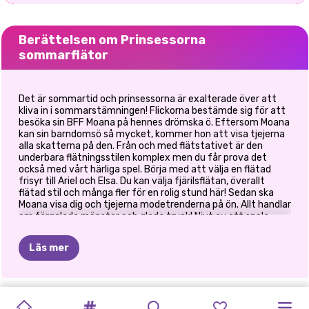
Berättelsen om Prinsessorna
sommarflätor
Det är sommartid och prinsessorna är exalterade över att
kliva in i sommarstämningen! Flickorna bestämde sig för att
besöka sin BFF Moana på hennes drömska ö. Eftersom Moana
kan sin barndomsö så mycket, kommer hon att visa tjejerna
alla skatterna på den. Från och med flätstativet är den
underbara flätningsstilen komplex men du får prova det
också med vårt härliga spel. Börja med att välja en flätad
frisyr till Ariel och Elsa. Du kan välja fjärilsflätan, överallt
flätad stil och många fler för en rolig stund här! Sedan ska
Moana visa dig och tjejerna modetrenderna på ön. Allt handlar
om färgglada mönster och glada tryck! Njut av att spela
Princess Summer Braids!
Läs mer
NYÅRS
OH
MY
BFF:S
PRINSESSORNA
BFFS
KRAM
EN
SYSTRAR
BFFS
BÄSTA
ELIZAS
PRINCESS
BLONDINER