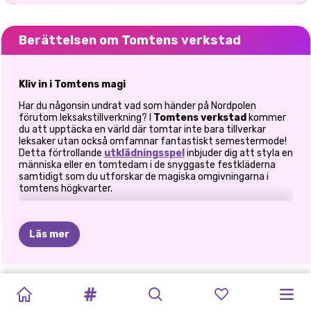
Berättelsen om Tomtens verkstad
Kliv in i Tomtens magi
Har du någonsin undrat vad som händer på Nordpolen
förutom leksakstillverkning? I
Tomtens verkstad
kommer
du att upptäcka en värld där tomtar inte bara tillverkar
leksaker utan också omfamnar fantastiskt semestermode!
Detta förtrollande
utklädningsspel
inbjuder dig att styla en
människa eller en tomtedam i de snyggaste festkläderna
samtidigt som du utforskar de magiska omgivningarna i
tomtens högkvarter.
Släpp loss din festliga modekreativitet
Nordpolen har sin egen klädkod, och det handlar om rött,
Läs mer
grönt och gnistrar! Bli kreativ med garderobsalternativen när
du designar fantastiska utseenden för din karaktär:
Toppar och ärmar
: Välj intrikata toppar prydda med glitter
ELLIE
FASHION
PRINXY
PRINSESSORNA
PRINCESS
FROZEN
BFFS
FROZEN
SISTERS
PRINSESSOR
PRINSESSORNAS
HUR
och flytande ärmar för den extra touchen av magi.
CHRISTMAS
BOX:
WINTERELLA
VÄLKOMNA
MAGIC
PRINCESS
VINTERLOV
CHRISTMAS:
WINTER
I
VINTERBERÄTTELSER
HARLEY
Kjolar och klänningar
: Kombinera din topp med retrokjolar