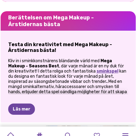
Berättelsen om Mega Makeup -
Årstidernas bästa
Testa din kreativitet med Mega Makeup -
Årstidernas bästa!
Kliv in i sminkkonstnärens bländande värld med
Mega
Makeup - Seasons Best
, där varje månad är en ny duk för
din kreativitet! I detta roliga och fantastiska
sminkspel
kan
du designa en fantastisk look för varje månad på året,
inspirerad av säsongsbetonade vibbar och trender
.
Med en
mängd sminkalternativ, håraccessoarer och smycken till
hands, erbjuder detta spel oändliga möjligheter för att skapa
hisnande skönhetslooker.
Hur man spelar Mega Makeup - Seasons Best
Läs mer
Välj mellan två spännande lägen: Pro Mode vs
Freestyle Mode
STILIKONER:
SMINK
PÅ
MAKEUP
TIKTOK-
MONSTERELLA
BACK
2
SKINFLUENCER
MERMAIDCORE
INSTA
KYLIE
EXTREME
Innan du dyker in i makeupmagin, välj ditt föredragna läge: