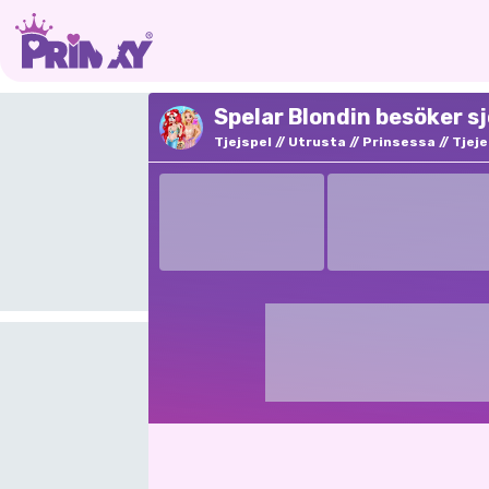
Spelar Blondin besöker s
Tjejspel
Utrusta
Prinsessa
Tjeje