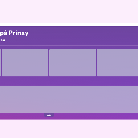
 på Prinxy
ssa