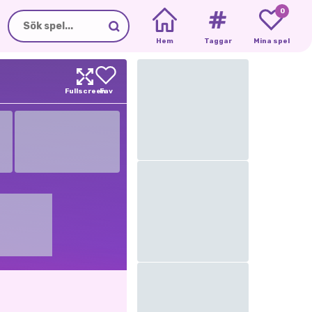
0
Hem
Taggar
Mina spel