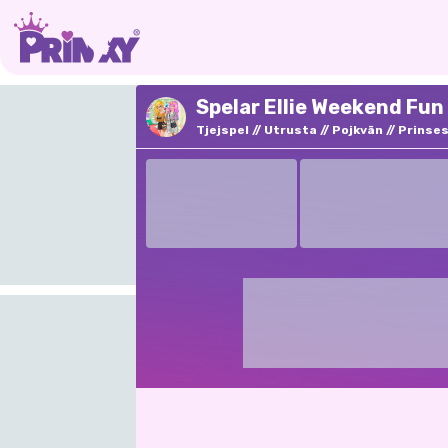
Spelar Ellie Weekend Fun
Tjejspel
Utrusta
Pojkvän
Prinse