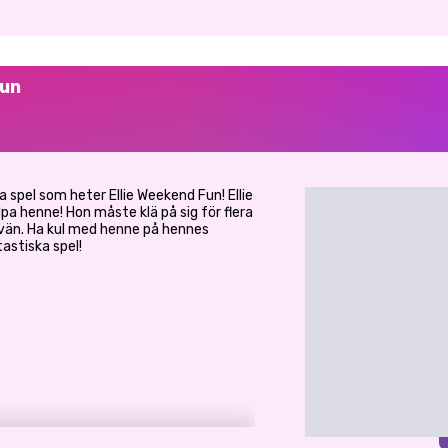
Fun
a spel som heter Ellie Weekend Fun! Ellie
älpa henne! Hon måste klä på sig för flera
jkvän. Ha kul med henne på hennes
astiska spel!