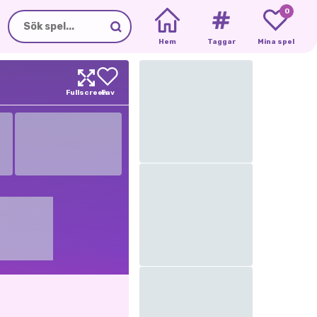
0
Hem
Taggar
Mina spel