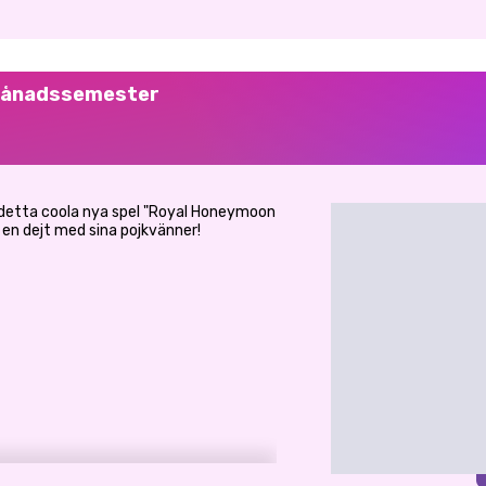
månadssemester
d i detta coola nya spel "Royal Honeymoon
r en dejt med sina pojkvänner!