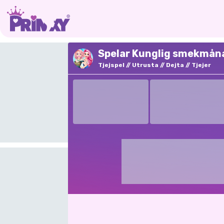
Spelar Kunglig smekmån
Tjejspel
Utrusta
Dejta
Tjejer